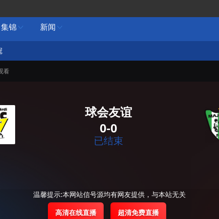
集锦
新闻


冠
观看
球会友谊
0-0
已结束
温馨提示:本网站信号源均有网友提供，与本站无关
高清在线直播
超清免费直播