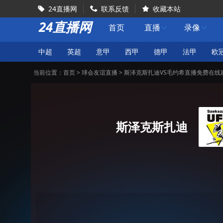
24直播网
联系反馈
收藏本站



24直播网
首页
直播
录像


中超
英超
意甲
西甲
德甲
法甲
欧
当前位置：
首页
>
球会友谊直播
> 斯泽克斯扎迪VS毛约希直播免费在线
斯泽克斯扎迪