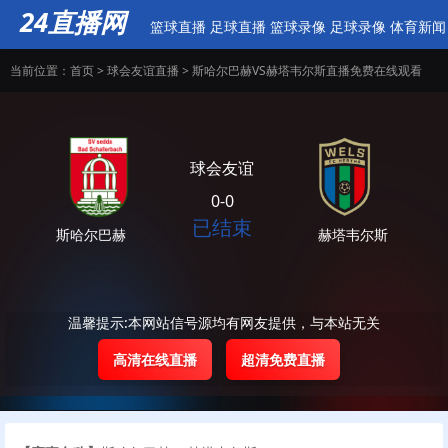
24直播网
篮球直播
足球直播
篮球录像
足球录像
体育新闻
当前位置：
首页
>
球会友谊直播
> 斯哈尔巴赫VS赫塔韦尔斯直播免费在线观看
球会友谊
0-0
已结束
斯哈尔巴赫
赫塔韦尔斯
温馨提示:本网站信号源均有网友提供，与本站无关
高清在线直播
超清免费直播