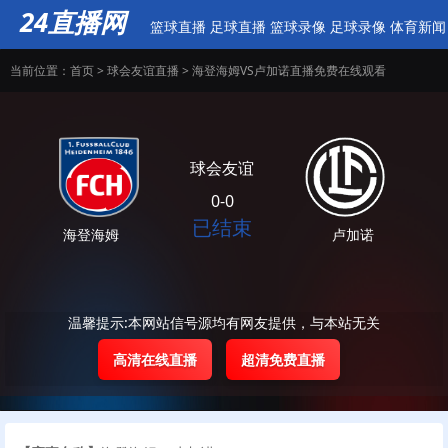
24直播网
篮球直播
足球直播
篮球录像
足球录像
体育新闻
当前位置：
首页
>
球会友谊直播
> 海登海姆VS卢加诺直播免费在线观看
球会友谊
0-0
已结束
海登海姆
卢加诺
温馨提示:本网站信号源均有网友提供，与本站无关
高清在线直播
超清免费直播