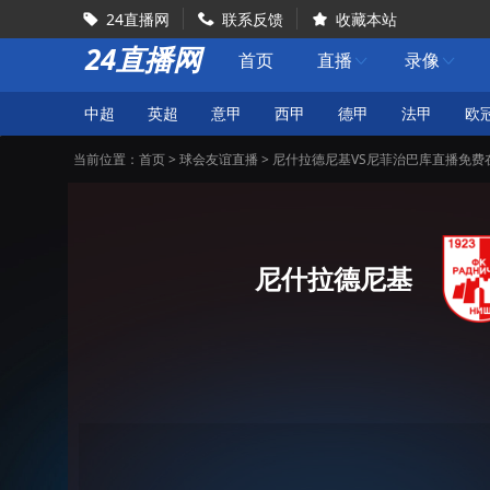
24直播网
联系反馈
收藏本站



24直播网
首页
直播
录像


中超
英超
意甲
西甲
德甲
法甲
欧
当前位置：
首页
>
球会友谊直播
> 尼什拉德尼基VS尼菲治巴库直播免费
尼什拉德尼基