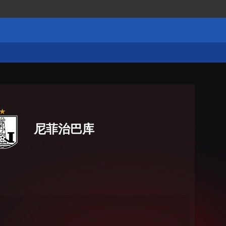
尼菲治巴库