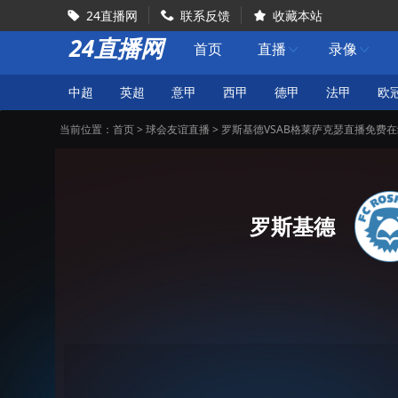
24直播网
联系反馈
收藏本站



24直播网
首页
直播
录像


中超
英超
意甲
西甲
德甲
法甲
欧
当前位置：
首页
>
球会友谊直播
> 罗斯基德VSAB格莱萨克瑟直播免费
罗斯基德