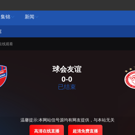
集锦
新闻


冠
在线观看
球会友谊
0-0
已结束
温馨提示:本网站信号源均有网友提供，与本站无关
高清在线直播
超清免费直播