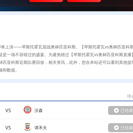
场精彩对决即将上演——琴斯托霍瓦迎战奥林匹亚科斯。【琴斯托霍瓦vs奥林匹亚科
疑是一场不容错过的盛宴。为避免错过【琴斯托霍瓦vs奥林匹亚科斯直播
林匹亚科斯近期比赛回放，相关资讯，此外，您在本站还可以看到其他篮
频和数据。
球
VS
沃森
已结束
VS
谭禾夫
已结束