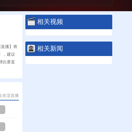
相关视频
相关新闻
斯直播】将
】，建议
球比赛直
会友谊直播