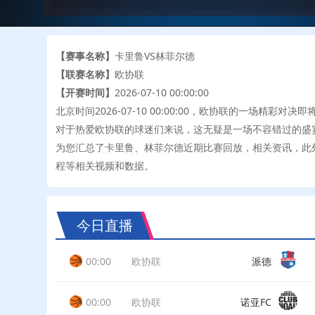
【赛事名称】
卡里鲁VS林菲尔德
【联赛名称】
欧协联
【开赛时间】
2026-07-10 00:00:00
北京时间2026-07-10 00:00:00，欧协联的一场
对于热爱欧协联的球迷们来说，这无疑是一场不容错过的盛
为您汇总了卡里鲁、林菲尔德近期比赛回放，相关资讯，此
程等相关视频和数据。
今日直播
00:00
欧协联
派德
00:00
欧协联
诺亚FC