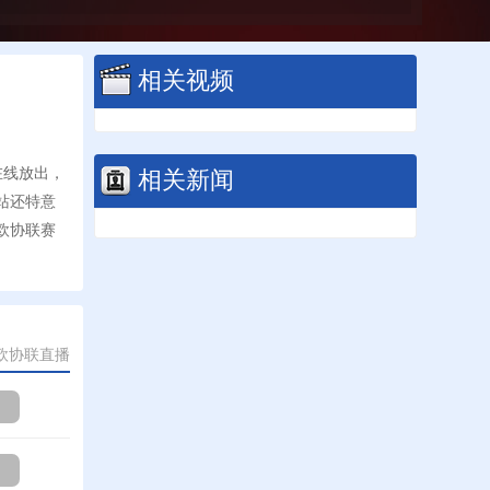
相关视频
相关新闻
在线放出，
站还特意
欧协联赛
欧协联直播