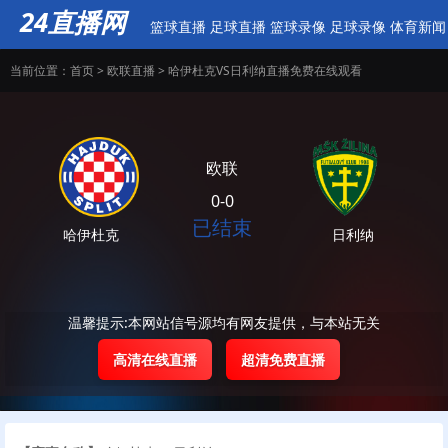
24直播网
篮球直播
足球直播
篮球录像
足球录像
体育新闻
当前位置：
首页
>
欧联直播
> 哈伊杜克VS日利纳直播免费在线观看
欧联
0-0
已结束
哈伊杜克
日利纳
温馨提示:本网站信号源均有网友提供，与本站无关
高清在线直播
超清免费直播