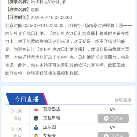
【赛事名称】
哈伊杜克VS日利纳
【联赛名称】
欧联
【开赛时间】
2026-07-10 02:00:00
北京时间2026-07-10 02:00:00，欧联的一场精彩对决即将上演——
哈伊杜克迎战日利纳。【哈伊杜克vs日利纳直播】将准时免费在线
放出，对于热爱欧联的球迷们来说，这无疑是一场不容错过的盛
宴。为避免错过【哈伊杜克vs日利纳直播】，建议您提前收藏本页
面。本站还特意为您汇总了哈伊杜克、日利纳近期比赛回放，相关
资讯，此外，您在本站还可以看到其他篮球比赛直播、欧联回放、
欧联集锦、欧联赛程等相关视频和数据。
今日直播
欧联直播
莫斯巴达
VS
01:00
克拉斯诺
俄超
已结束
波尔图
VS
01:00
艾华卡
葡超
已结束